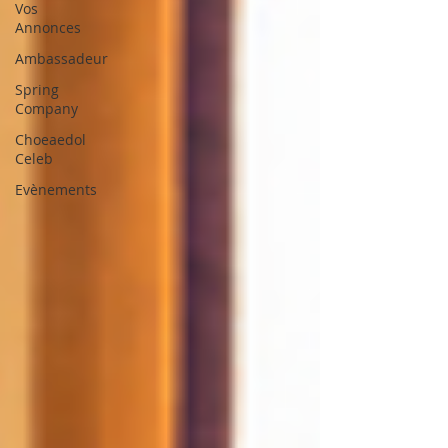
Vos
Annonces
Ambassadeur
Spring
Company
Choeaedol
Celeb
Evènements