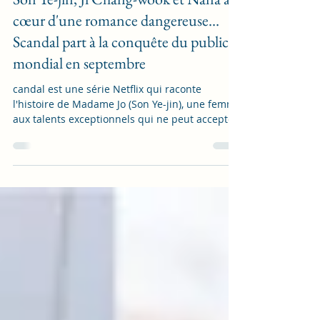
2 min de lecture
Son Ye-jin, Ji Chang-wook et Nana au
cœur d'une romance dangereuse…
Scandal part à la conquête du public
mondial en septembre
candal est une série Netflix qui raconte
l'histoire de Madame Jo (Son Ye-jin), une femme
aux talents exceptionnels qui ne peut accepter
de rester enfermée dans le seul rôle réservé
aux femmes de la dynastie Joseon, de Jo Won (Ji
Chang-wook), le plus grand séducteur de
Joseon, qui se lance avec elle dans un pari
amoureux aussi audacieux que dangereux, et
de Hee-yeon (Nana), une femme prise malgré
elle dans ce pari.