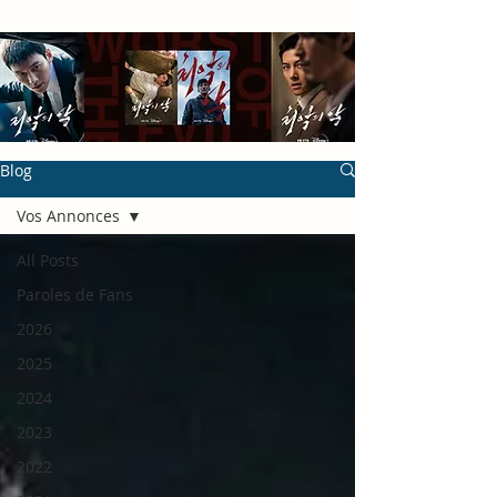
Blog
Vos Annonces
All Posts
Paroles de Fans
2026
2025
2024
2023
2022