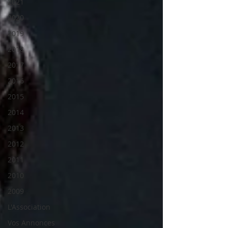
2021
2020
2019
2018
2017
2016
2015
2014
2013
2012
2011
2010
2009
L'Association
Vos Annonces