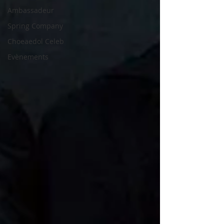
Ambassadeur
Spring Company
Choeaedol Celeb
Evènements