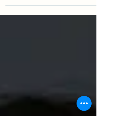
Article SpotV News 11 décembre 2025 ▲ Ji
Chang Wook. Source | The Walt Disney
Company Korea [Spotv News = Jang Jin-ri]
L’acteur Ji Chang Wook a évoqué le sens des
responsabilités qui accompagne un premier
rôle. Lors d’une interview accordée à Spotv
News le 11, il a déclaré : « En tant qu’acteur, le
simple fait d’avoir une utilité, d’être “employé”,
est quelque chose pour lequel je suis très
reconnaissant. » Avec la série originale Disney+
« The Manipulated », Ji Chang Wook