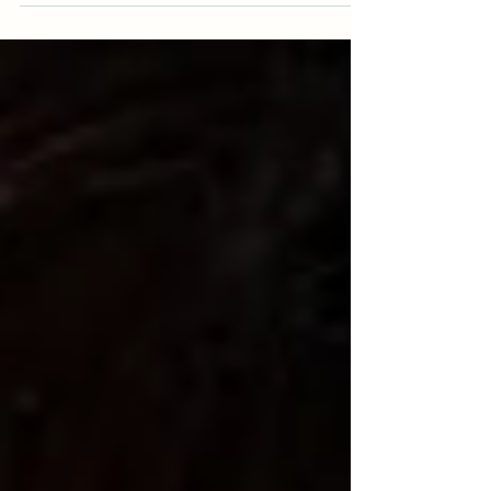
exprimé ses attentes concernant sa
collaboration avec l’actrice Jun Ji-hyun dans son
prochain projet. Le 11, lors d’une interview avec
Spotv News, il a déclaré : « C’est un honneur de
pouvoir jouer avec elle, et j’ai vraiment très
hâte. » Avec la série originale Disney+ « The
Manipulated », Ji Chang Wook a livré une
performance charismatique marquant le
sommet