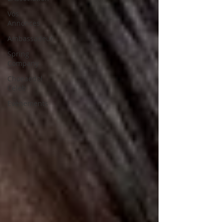
Vos
Annonces
Ambassadeur
Spring
Company
Choeaedol
Celeb
Evènements