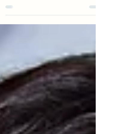
l'histoire de Madame Jo (Son Ye-jin), une femme
aux talents exceptionnels qui ne peut accepter
de rester enfermée dans le seul rôle réservé
aux femmes de la dynastie Joseon, de Jo Won (Ji
Chang-wook), le plus grand séducteur de
Joseon, qui se lance avec elle dans un pari
amoureux aussi audacieux que dangereux, et
de Hee-yeon (Nana), une femme prise malgré
elle dans ce pari.