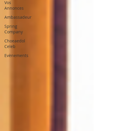
Vos
Annonces
Ambassadeur
Spring
Company
Choeaedol
Celeb
Evènements