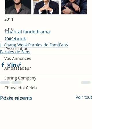
2012
2011
2010
Chantal fandedrama
Facebook
2009
Ji Chang Wook
Paroles de Fans
Fans
L'Association
Paroles de Fans
Vos Annonces
Ambassadeur
Spring Company
Choeaedol Celeb
Posts récents
Voir tout
Evènements