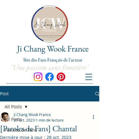
Ji Chang Wook France
Site de
s
Fans Franç
ais de l'acteur
"Une passion sans frontière"
Post
All Posts
Ji Chang Wook France
All Posts
27 oct. 2023
1 min de lecture
[Paroles de Fans] Chantal
Paroles de Fans
Dernière mise à jour :
28 oct. 2023