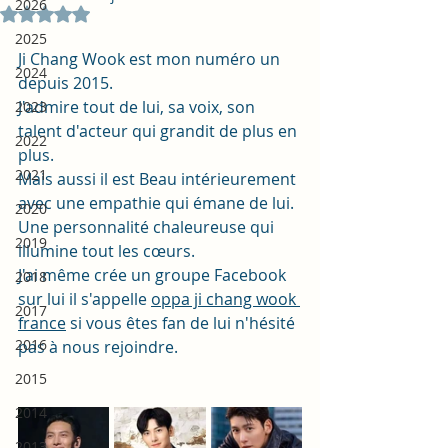
2026
Noté NaN étoiles sur 5.
2025
Ji Chang Wook est mon numéro un 
2024
depuis 2015. 
J'admire tout de lui, sa voix, son 
2023
talent d'acteur qui grandit de plus en 
2022
plus.
2021
Mais aussi il est Beau intérieurement 
avec une empathie qui émane de lui.
2020
Une personnalité chaleureuse qui 
2019
illumine tout les cœurs.
J'ai même crée un groupe Facebook 
2018
sur lui il s'appelle 
oppa ji chang wook 
2017
france
 si vous êtes fan de lui n'hésité 
2016
pas à nous rejoindre.
2015
2014
2013