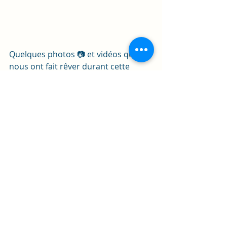
Quelques photos 📷 et vidéos qui 
nous ont fait rêver durant cette 
série, qui en passant !!! J'espère avoir 
une saison 2🤔Je suis restée sur ma 
fin et 6 episodes,  ce n'est pas 
beaucoup 😉
https://video.wixstatic.com/video/b75419_
b9896f0e314643dcaf82e3d4a76e7e7b/480
p/mp4/file.mp4