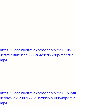
https://video.wixstatic.com/video/b75419_86986
3ccfc924fbb9bbd8506a64e0cc0/720p/mp4/file.
mp4
https://video.wixstatic.com/video/b75419_53bf8
8eddc63429c987127341bc9d962/480p/mp4/file.
mp4