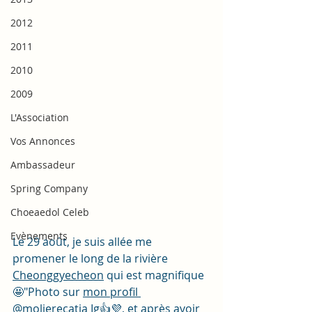
2012
2011
2010
2009
L'Association
Vos Annonces
Ambassadeur
Spring Company
Choeaedol Celeb
Evènements
Le 29 août, je suis allée me 
promener le long de la rivière 
Cheonggyecheon
 qui est magnifique 
🤩"Photo sur 
mon profil 
@molierecatia Ig
👍💜, et après avoir 