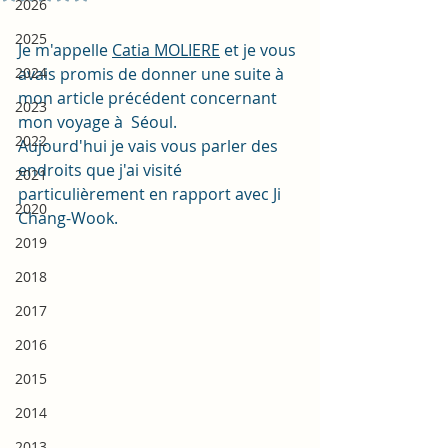
2026
2025
Je m'appelle 
Catia MOLIERE
 et je vous 
2024
avais promis de donner une suite à  
mon article précédent concernant 
2023
mon voyage à  Séoul.  
2022
Aujourd'hui je vais vous parler des 
endroits que j'ai visité 
2021
particulièrement en rapport avec Ji 
2020
Chang-Wook.
2019
2018
2017
2016
2015
2014
2013