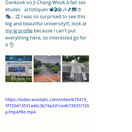
Dankook où Ji Chang-Wook à fait ses 
études   artistiques 📽🎬🎤🎶🎵🎹🎨
🎭....👏 I was so surprised to see this 
big and beautiful university!!!, look at 
my Ig profile
 because I can't put 
everything here, so interested go for 
it 👌
https://video.wixstatic.com/video/b75419_
5f720d13531a46c3b74a2d1ce4b73937/720
p/mp4/file.mp4