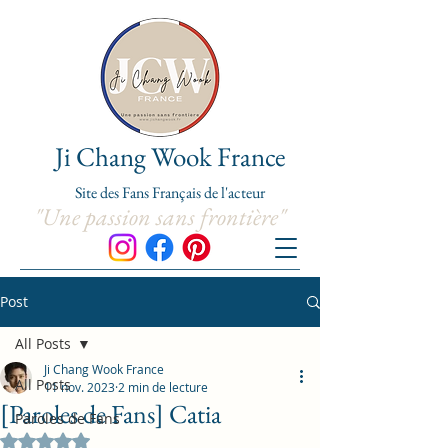
Ji Chang Wook France
Site de
s
Fans Franç
ais de l'acteur
"Une passion sans frontière"
Post
All Posts
Ji Chang Wook France
All Posts
11 nov. 2023
2 min de lecture
[Paroles de Fans] Catia
Paroles de Fans
Noté NaN étoiles sur 5.