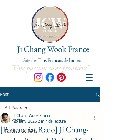
Ji Chang Wook France
Site de
s
Fans Franç
ais de l'acteur
"Une passion sans frontière"
Post
All Posts
Ji Chang Wook France
All Posts
25 janv. 2025
2 min de lecture
[Partenariat Rado] Ji Chang-
Paroles de Fans