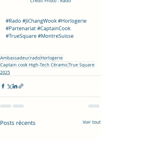
Crédit Photo : Rado
#Rado
#JiChangWook
#Horlogerie
#Partenariat
#CaptainCook
#TrueSquare
#MontreSuisse
Ambassadeur
rado
Horlogerie
Captain cook High-Tech Céramic
True Square
2025
Posts récents
Voir tout