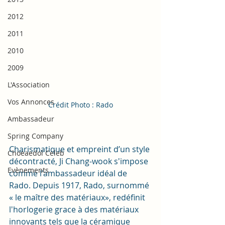
2012
2011
2010
2009
L'Association
Vos Annonces
Crédit Photo : Rado
Ambassadeur
Spring Company
Charismatique et empreint d’un style 
Choeaedol Celeb
décontracté, Ji Chang-wook s'impose 
Evènements
comme l'ambassadeur idéal de 
Rado. Depuis 1917, Rado, surnommé 
« le maître des matériaux», redéfinit 
l'horlogerie grace à des matériaux 
innovants tels que la céramique 