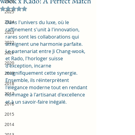
wook x Rado: A Perfect Match
2026
Noté NaN étoiles sur 5.
2025
2024
Dans l'univers du luxe, où le 
raffinement s'unit à l'innovation, 
2023
rares sont les collaborations qui 
2022
atteignent une harmonie parfaite. 
Le partenariat entre Ji Chang-wook, 
2021
et Rado, l'horloger suisse 
2020
d'exception, incarne 
magnifiquement cette synergie. 
2019
Ensemble, ils réinterprètent 
2018
l'élégance moderne tout en rendant 
2017
hommage à l'artisanat d'excellence 
et à un savoir-faire inégalé.
2016
2015
2014
2013