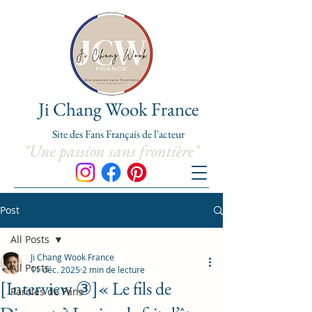
Ji Chang Wook France
Site de
s
Fans Franç
ais de l'acteur
"Une passion sans frontière"
Post
All Posts
Ji Chang Wook France
All Posts
11 déc. 2025
2 min de lecture
[Interview ③]« Le fils de
Paroles de Fans