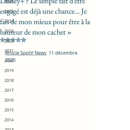
Disney+ ? Le simple fait d’être
2026
engagé est déjà une chance… Je
2025
fais de mon mieux pour être à la
2024
hauteur de mon cachet »
2023
Noté NaN étoiles sur 5.
2022
2021
Article SpotV News
  11 décembre 
2025
2020
2019
2018
2017
2016
2015
2014
2013