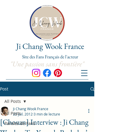
Ji Chang Wook France
Site de
s
Fans Franç
ais de l'acteur
"Une passion sans frontière"
Post
All Posts
Ji Chang Wook France
All Posts
22 juil. 2012
3 min de lecture
[Chosun] Interview : Ji Chang
Paroles de Fans