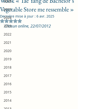
Wook « Tae Yang de Bachelor’s
2026
Vegetable Store me ressemble »
2025
Dernière mise à jour :
6 avr. 2025
2024
Noté NaN étoiles sur 5.
Chosun online, 22/07/2012
2023
2022
2021
2020
2019
2018
2017
2016
2015
2014
2013