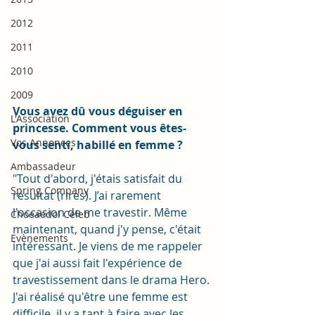
2012
2011
2010
2009
Vous avez dû vous déguiser en 
L'Association
princesse. Comment vous êtes-
Vos Annonces
vous senti, habillé en femme ?
Ambassadeur
"Tout d'abord, j'étais satisfait du 
Spring Company
résultat (rires). J’ai rarement 
l'occasion de me travestir. Même 
Choeaedol Celeb
maintenant, quand j'y pense, c'était 
Evènements
intéressant. Je viens de me rappeler 
que j'ai aussi fait l'expérience de 
travestissement dans le drama Hero. 
J'ai réalisé qu'être une femme est 
difficile, il y a tant à faire avec les 