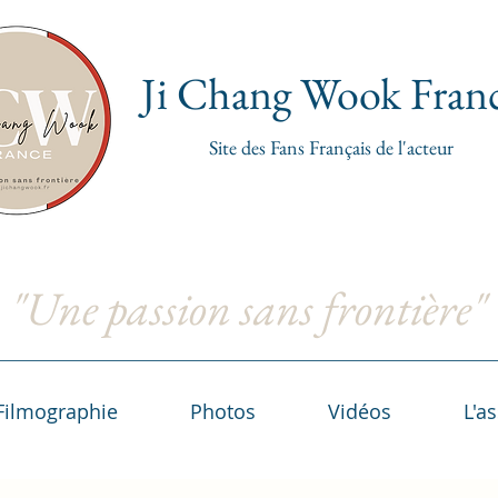
Ji Chang Wook Fran
Site de
s
Fans Franç
ais de l'acteur
"Une passion sans frontière"
Filmographie
Photos
Vidéos
L'a