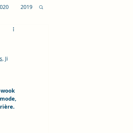
020
2019
009
 Celeb
s,
 Ji 
g-wook 
 mode, 
rière.