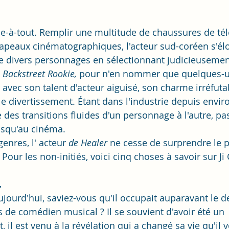
e-à-tout. Remplir une multitude de chaussures de tél
apeaux cinématographiques, l'acteur sud-coréen s'él
ore divers personnages en sélectionnant judicieusemen
 
Backstreet Rookie,
 pour n'en nommer que quelques-un
ec son talent d'acteur aiguisé, son charme irréfutab
e divertissement. Étant dans l'industrie depuis envir
 des transitions fluides d'un personnage à l'autre, pa
jusqu'au cinéma. 
enres, l' acteur 
de Healer
 ne cesse de surprendre le p
 Pour les non-initiés, voici cinq choses à savoir sur Ji
.
jourd'hui, saviez-vous qu'il occupait auparavant le d
s de comédien musical ? Il se souvient d'avoir été un 
il est venu à la révélation qui a changé sa vie qu'il v