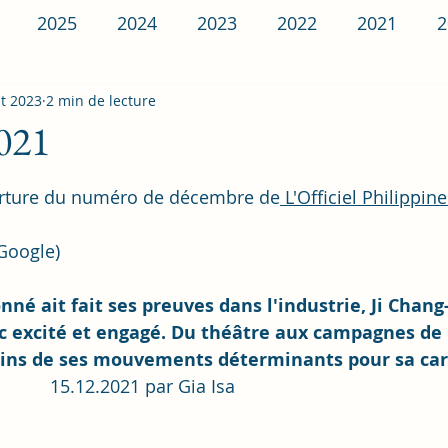
2025
2024
2023
2022
2021
2
t 2023
2014
2 min de lecture
2013
2012
2011
2010
2
2021
Ambassadeur
Spring Company
Choeaedol
erture du numéro de décembre de
 L'Officiel Philippine
Google)
nné ait fait ses preuves dans l'industrie, Ji Chan
ic excité et engagé. Du théâtre aux campagnes de
ins de ses mouvements déterminants pour sa car
15.12.2021 par Gia Isa