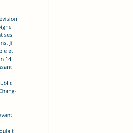
évision 
oigne 
t ses 
s. Ji 
le et 
on 14 
ssant 
ublic 
 Chang-
evant 
oulait 