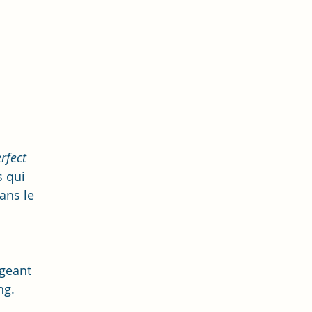
rfect 
s qui 
ans le 
geant 
ng. 