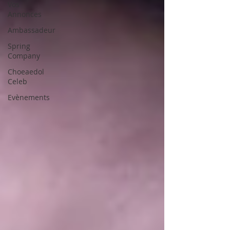
Vos
Annonces
Ambassadeur
Spring
Company
Choeaedol
Celeb
Evènements