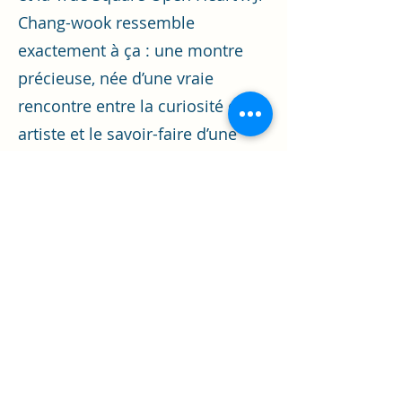
Chang-wook ressemble
exactement à ça : une montre
précieuse, née d’une vraie
rencontre entre la curiosité d’un
artiste et le savoir-faire d’une
maison horlogère.
Au fond, cette montre, c’est aussi
notre fierté.
Avant 2023, Rado n’était pour
nous qu’un nom parmi les
grandes maisons d’horlogerie.
Depuis que Ji Chang-wook en est