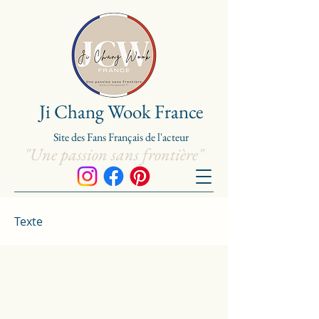
Ji Chang Wook France
Site de
s
Fans Franç
ais de l'acteur
"Une passion sans frontière"
Texte