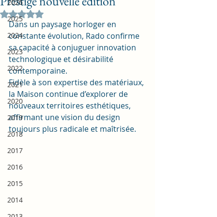
Prestige nouvelle édition
2026
Noté NaN étoiles sur 5.
2025
Dans un paysage horloger en 
2024
constante évolution, Rado confirme 
sa capacité à conjuguer innovation 
2023
technologique et désirabilité 
2022
contemporaine. 
Fidèle à son expertise des matériaux, 
2021
la Maison continue d’explorer de 
2020
nouveaux territoires esthétiques, 
affirmant une vision du design 
2019
toujours plus radicale et maîtrisée.
2018
2017
2016
2015
2014
2013