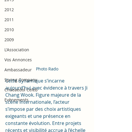
2012
2011
2010
2009
L'Association
Vos Annonces
Photo Rado
Ambassadeur
Spring Company
Cette dynamique s’incarne 
aujourd’hui avec évidence à travers Ji 
Choeaedol Celeb
Chang Wook. Figure majeure de la 
Evènements
scène internationale, l’acteur 
s’impose par des choix artistiques 
exigeants et une présence en 
constante évolution. Entre projets 
récents et visibilité accrue à l’échelle 