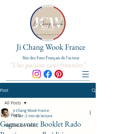
Ji Chang Wook France
Site de
s
Fans Franç
ais de l'acteur
"Une passion sans frontière"
Post
All Posts
Ji Chang Wook France
All Posts
18 avr.
2 min de lecture
Gagnez votre Booklet Rado
Paroles de Fans